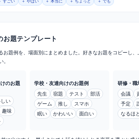
＋ すごい
＋ やばい
＋ 本当に
＋ ちょっと
＋ でも
のお題テンプレート
るお題例を、場面別にまとめました。好きなお題をコピーし、
い。
向けのお題
学校・友達向けのお題例
研修・職
先生
宿題
テスト
部活
会議
いしい
ゲーム
推し
スマホ
予定
趣味
眠い
かわいい
面白い
なるほ
い