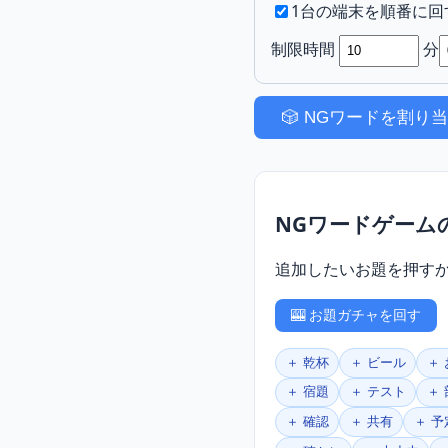
1台の端末を順番に回
制限時間
分
🎲 NGワードを割り
NGワードゲーム
追加したいお題を押す
🎰 お題ガチャを回す
＋ 乾杯
＋ ビール
＋
＋ 宿題
＋ テスト
＋
＋ 確認
＋ 共有
＋ 予