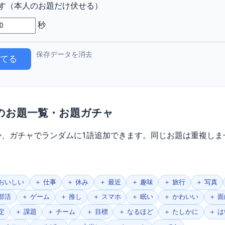
す（本人のお題だけ伏せる）
秒
保存データを消去
当てる
のお題一覧・お題ガチャ
か、ガチャでランダムに1語追加できます。同じお題は重複しま
 おいしい
＋ 仕事
＋ 休み
＋ 最近
＋ 趣味
＋ 旅行
＋ 写真
 部活
＋ ゲーム
＋ 推し
＋ スマホ
＋ 眠い
＋ かわいい
＋ 
定
＋ 課題
＋ チーム
＋ 目標
＋ なるほど
＋ たしかに
＋ 