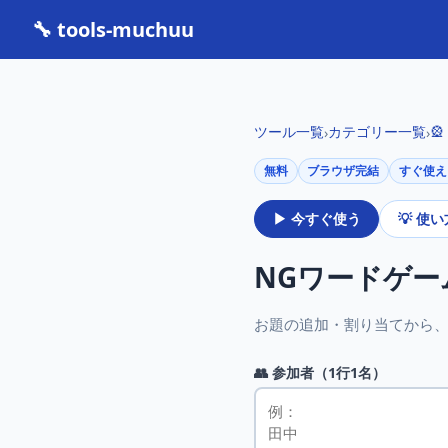
🔧 tools-muchuu
ツール一覧
カテゴリー一覧

›
›
無料
ブラウザ完結
すぐ使え
▶ 今すぐ使う
💡 使
NGワードゲ
お題の追加・割り当てから
👥 参加者（1行1名）