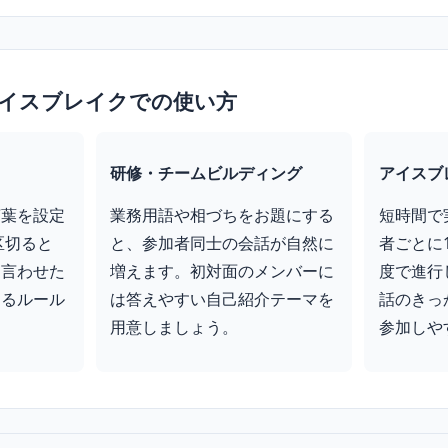
イスブレイクでの使い方
研修・チームビルディング
アイスブ
言葉を設定
業務用語や相づちをお題にする
短時間で
区切ると
と、参加者同士の会話が自然に
者ごとに
。言わせた
増えます。初対面のメンバーに
度で進行
けるルール
は答えやすい自己紹介テーマを
話のきっ
用意しましょう。
参加しや