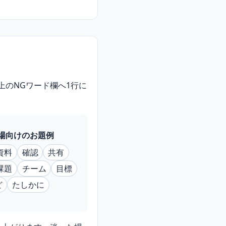
上のNGワード欄へ1行に
場向けのお題例
資料
確認
共有
課題
チーム
目標
ど
たしかに