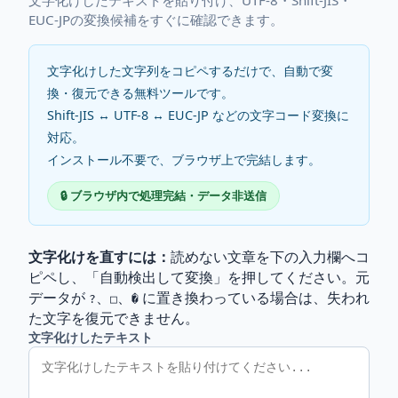
EUC-JPの変換候補をすぐに確認できます。
文字化けした文字列をコピペするだけで、自動で変
換・復元できる無料ツールです。
Shift-JIS ↔ UTF-8 ↔ EUC-JP などの文字コード変換に
対応。
インストール不要で、ブラウザ上で完結します。
🔒 ブラウザ内で処理完結・データ非送信
文字化けを直すには：
読めない文章を下の入力欄へコ
ピペし、「自動検出して変換」を押してください。元
データが
、
、
に置き換わっている場合は、失われ
?
□
�
た文字を復元できません。
文字化けしたテキスト