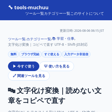
🔧 tools-muchuu
ツール一覧
カテゴリー一覧
このサイトについて
更新日時:
2026-08-06 06:15 JST
📚 学習・仕事
ツール一覧
カテゴリー一覧
›
›
›
文字化け変換｜コピペで直す UTF-8・Shift-JIS対応
無料
ブラウザ完結
すぐ使える
入力データ非送信
▶ 今すぐ使う
💡 使い方を見る
🔗 関連ツールを見る
🔤 文字化け変換｜読めない文
章をコピペで直す
文字化けしたテキストを貼り付け、UTF-8・Shift-JIS・