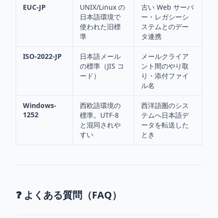
EUC-JP
UNIX/Linux の
古い Web サーバ
日本語環境で
ー・レガシーシ
使われた旧標
ステムとのデー
準
タ連携
ISO-2022-JP
日本語メール
メールクライア
の標準（JIS コ
ント間のやり取
ード）
り・添付ファイ
ル名
Windows-
西欧語環境の
西洋語圏のシス
1252
標準。UTF-8
テムへ日本語デ
と混同されや
ータを転送した
すい
とき
❓ よくある質問（FAQ）