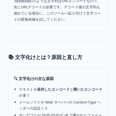
のような文字列はURLエンコードなので、
%E3%81%82
先にURLデコードが必要です。デコード後の文字列も
崩れている場合に、このツールへ貼り付けて文字コー
ドの変換候補を試してください。
📚 文字化けとは？原因と直し方
🔍 文字化けの主な原因
テキストを
保存したエンコード
と
開いたエンコード
が違う
メールソフトや Web サーバーの Content-Type ヘ
ッダーの設定ミス
古いアプリが Shift-JIS/EUC-JP で書かれたファイル