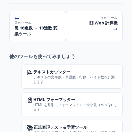
←
次のツール
🧮 Web 計算機
前のツール
→
🔢 16進数 ↔ 10進数 変
換ツール
他のツールも使ってみましょう
📝
テキストカウンター
テキストの文字数・単語数・行数・バイト数を計測
します
📄
HTML フォーマッター
HTML を整形（フォーマット）・最小化（Minify）し
ます
📚
正規表現テスト＆学習ツール